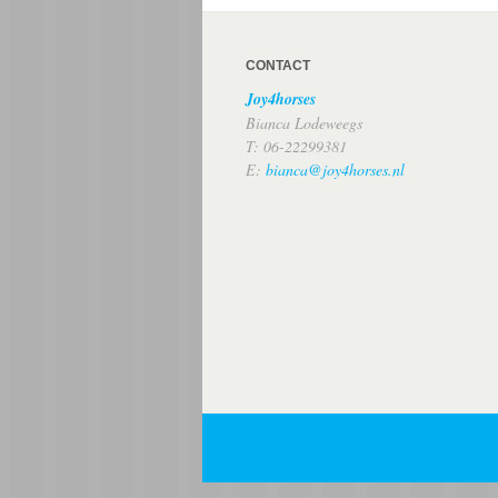
CONTACT
Joy4horses
Bianca Lodeweegs
T: 06-22299381
E:
bianca@joy4horses.nl