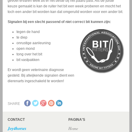
gevoel ervaren welk bit er het beste bij het paard past. Als de juiste
keuze gemaakt is kan de ruiter het bit een week proberen en mocht het
toch een ander bit worden kan dat omgeruild worden voor een ander bit.
Signalen bij een slecht passend of niet correct bit kunnen zijn:
tegen de hand
te diep
onrustige aanleuning
open mond
tong over het bit
bit vastpakken
Er wordt geen veterinaire diagnose
gesteld. Bij afwijkende signalen dient een
dierenarts ingeschakeld te worden!
SHARE
CONTACT
PAGINA'S
Joy4horses
Home