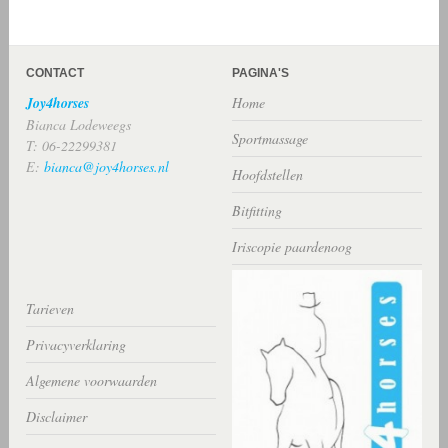
CONTACT
PAGINA'S
Joy4horses
Home
Bianca Lodeweegs
Sportmassage
T: 06-22299381
E:
bianca@joy4horses.nl
Hoofdstellen
Bitfitting
Iriscopie paardenoog
Tarieven
Privacyverklaring
Algemene voorwaarden
Disclaimer