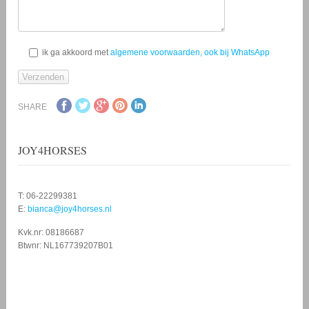
ik ga akkoord met
algemene voorwaarden, ook bij WhatsApp
SHARE
JOY4HORSES
T: 06-22299381
E:
bianca@joy4horses.nl
Kvk.nr: 08186687
Btwnr: NL167739207B01