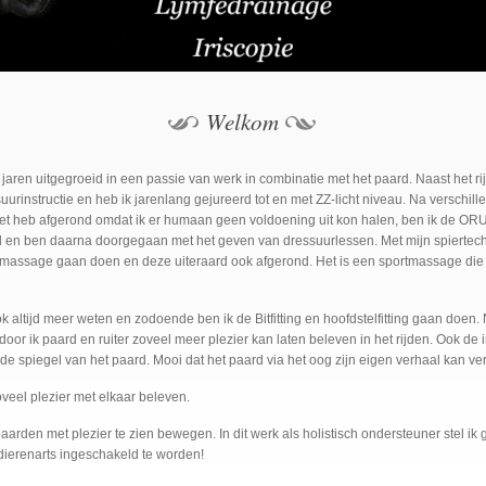
Welkom
 jaren uitgegroeid in een passie van werk in combinatie met het paard. Naast het 
essuurinstructie en heb ik jarenlang gejureerd tot en met ZZ-licht niveau. Na verschi
 niet heb afgerond omdat ik er humaan geen voldoening uit kon halen, ben ik de 
nd en ben daarna doorgegaan met het geven van dressuurlessen. Met mijn spiertech
assage gaan doen en deze uiteraard ook afgerond. Het is een sportmassage die pre
ok altijd meer weten en zodoende ben ik de Bitfitting en hoofdstelfitting gaan doen
or ik paard en ruiter zoveel meer plezier kan laten beleven in het rijden. Ook de i
k de spiegel van het paard. Mooi dat het paard via het oog zijn eigen verhaal kan ver
veel plezier met elkaar beleven.
aarden met plezier te zien bewegen. In dit werk als holistisch ondersteuner stel ik 
dierenarts ingeschakeld te worden!