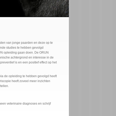
rijden van jonge paarden en deze op te
llende studies te hebben gevolgd
ORUN opleiding gaan doen. De ORUN
nische achtergrond en interesse in de
ventief is en een positief effect op het
. Na de opleiding te hebben gevolgd heeft
riscopie heeft zoveel meer inzichten
tellen.
geen veterinaire diagnoses en schrijf