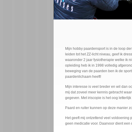
Mijn hobby paardensport is in de loop der
leiden tot het ZZ-licht niveau, geef ik dr
waaronder 2 jaar fysiotherapie welke ik
opleiding heb ik in 1998 volledig afgero
beweging van de paarden ben ik de sportm
paardenlichaam heeft!
Mijn interesse is veel breder en wil dan o
mij dat zoveel meer kennis gebracht waardo
gegeven. Met iriscopie is het oog letterlij
Paard en ruiter kunnen op deze manier zo
Het geeft mij ontzettend veel voldoening p
geen medicatie voor. Daarvoor dient een 