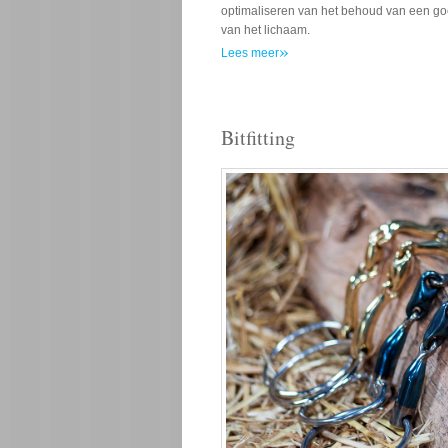
optimaliseren van het behoud van een go
van het lichaam.
»
Lees meer
Bitfitting