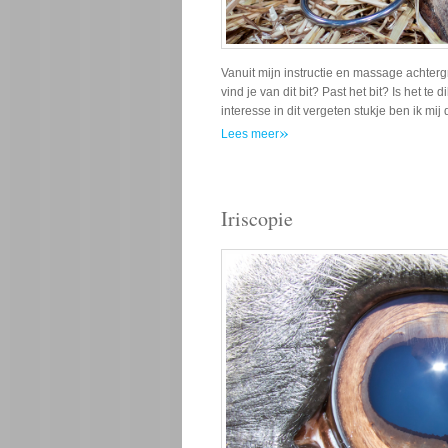
Vanuit mijn instructie en massage achtergr
vind je van dit bit? Past het bit? Is het t
interesse in dit vergeten stukje ben ik mi
»
Lees meer
Iriscopie